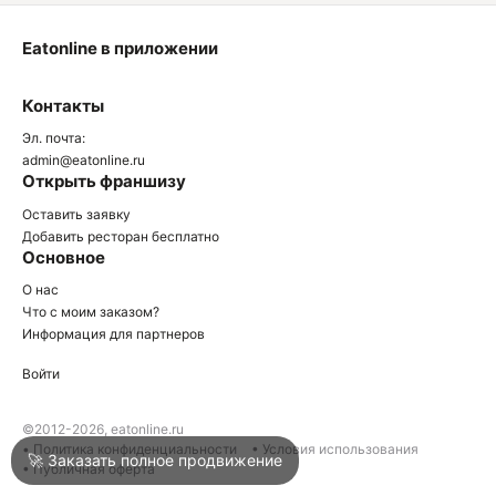
Eatonline в приложении
О
Контакты
О
Эл. почта:
admin@eatonline.ru
Открыть франшизу
Оставить заявку
Добавить ресторан бесплатно
Основное
Войти
О нас
Что с моим заказом?
Информация для партнеров
Город
Нижний Тагил
Войти
Написать в техподдержку
©2012-2026, eatonline.ru
• Политика конфиденциальности
• Условия использования
🚀 Заказать полное продвижение
• Публичная оферта