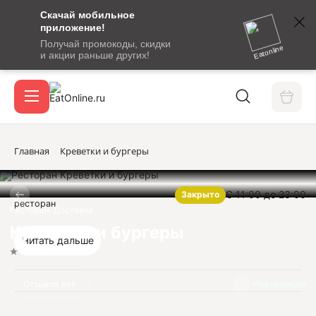
Скачай мобильное
номер
приложение!
SMS-
Получай промокоды, скидки
сообщение
Eatonline
и акции раньше других!
с
Акции
кодом
подтверждения
О сервисе
Главная
Креветки и бургеры
С 11:00 до 23:00
Закрыто
Откры
ресторан
Вход / регистрация
Ресторан-Доставка
Креветки и бургеры
Читать дальше
Нет оценок
Отзывов нет
Информация